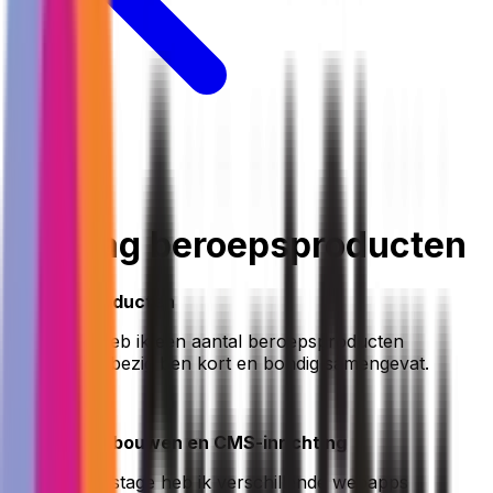
Terug
Verslag beroepsproducten
Beroepsproducten
Hieronder heb ik een aantal beroepsproducten
waarmee ik bezig ben kort en bondig samengevat.
1. Webapps bouwen en CMS-inrichting
Tijdens mijn stage heb ik verschillende webapps