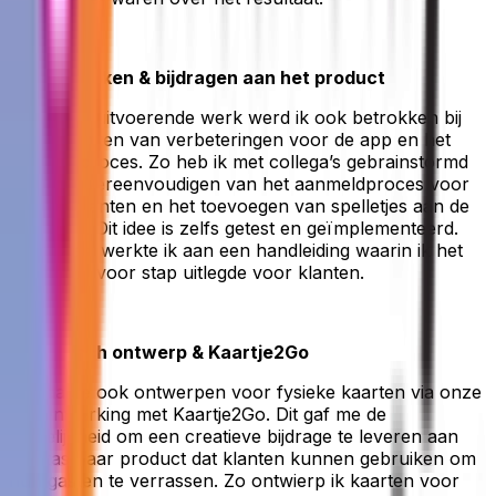
5. Meedenken & bijdragen aan het product
Naast het uitvoerende werk werd ik ook betrokken bij
het bedenken van verbeteringen voor de app en het
verkoopproces. Zo heb ik met collega’s gebrainstormd
over het vereenvoudigen van het aanmeldproces voor
nieuwe klanten en het toevoegen van spelletjes aan de
webapps. Dit idee is zelfs getest en geïmplementeerd.
Daarnaast werkte ik aan een handleiding waarin ik het
CMS stap voor stap uitlegde voor klanten.
6. Grafisch ontwerp & Kaartje2Go
Ik maakte ook ontwerpen voor fysieke kaarten via onze
samenwerking met Kaartje2Go. Dit gaf me de
mogelijkheid om een creatieve bijdrage te leveren aan
een tastbaar product dat klanten kunnen gebruiken om
hun gasten te verrassen. Zo ontwierp ik kaarten voor