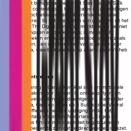
gebouwd met behulp van het Great Stay App CMS. Ik
leerde hoe ik content zoals tips, locaties en afbeeldingen
op een overzichtelijke en gebruiksvriendelijke manier
kon presenteren. Bij het overzetten van gegevens uit het
systeem van The Digital Concierge merkte ik dat het niet
simpelweg knippen en plakken was; ik moest zelf
locaties opzoeken en nieuwe functies toevoegen, zoals
extra knoppen. Een voorbeeld hiervan is de app voor
Tannes Stuga, waarbij ik alle tips op aparte pagina’s heb
geplaatst.
2. Promo’s ontwerpen
Met mijn ervaring in Canva kon ik al snel promotionele
materialen maken voor klanten. Ik ontwierp flyers en
visuals voor verschillende opdrachtgevers, waaronder
Tannes Stuga, Casa do Bispo en 't Bullekroffie. Vooral
bij 't Bullekroffie was het een uitdaging omdat het
materiaal drietalig moest zijn: Nederlands, Engels en
Duits. Het was fijn om mijn creativiteit te gebruiken in
deze ontwerpen en te zien dat ze direct werden ingezet.