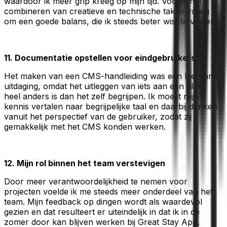
waardoor ik meer grip kreeg op mijn tijd. Vooral het
combineren van creatieve en technische taken vroeg
om een goede balans, die ik steeds beter wist te vinden.
11. Documentatie opstellen voor eindgebruikers
Het maken van een CMS-handleiding was een leerzame
uitdaging, omdat het uitleggen van iets aan een klant
heel anders is dan het zelf begrijpen. Ik moest mijn
kennis vertalen naar begrijpelijke taal en daarbij denken
vanuit het perspectief van de gebruiker, zodat zij
gemakkelijk met het CMS konden werken.
12. Mijn rol binnen het team verstevigen
Door meer verantwoordelijkheid te nemen voor
projecten voelde ik me steeds meer onderdeel van het
team. Mijn feedback op dingen wordt als waardevol
gezien en dat resulteert er uiteindelijk in dat ik in de
zomer door kan blijven werken bij Great Stay App.