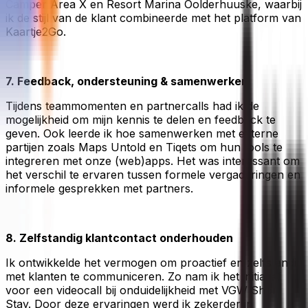
Camper Area X en Resort Marina Oolderhuuske, waarbij
ik de stijl van de klant combineerde met het platform van
Kaartje2Go.
7. Feedback, ondersteuning & samenwerken
Tijdens teammomenten en partnercalls had ik de
mogelijkheid om mijn kennis te delen en feedback te
geven. Ook leerde ik hoe samenwerken met externe
partijen zoals Maps Untold en Tiqets om hun tools te
integreren met onze (web)apps. Het was interessant om
het verschil te ervaren tussen formele vergaderingen en
informele gesprekken met partners.
8. Zelfstandig klantcontact onderhouden
Ik ontwikkelde het vermogen om proactief en zelfstandig
met klanten te communiceren. Zo nam ik het initiatief
voor een videocall bij onduidelijkheid met VGW Short
Stay. Door deze ervaringen werd ik zekerder in