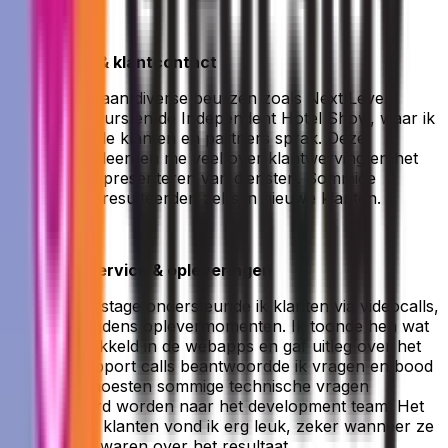
3. Beurzen & klantcontact
Ik nam deel aan diverse beurzen zoals Next Level
Recreatie Beurs en de Independent Hotel Show, waar ik
met potentiële klanten en partners sprak. Deze
gesprekken leerden me veel over klantwerving en het
overtuigend presenteren van diensten. Sommige
gesprekken resulteerden zelfs in nieuwe klanten.
4. Klantenservice & opleveringen
Tijdens mijn stage ondersteunde ik klanten via videocalls,
e-mails en tijdens oplevermomenten. Ik toonde hen wat
ik had ontwikkeld in de webapps en gaf uitleg over het
CMS. Bij support calls beantwoordde ik vragen en bood
ik hulp, al moesten sommige technische vragen
doorgestuurd worden naar het development team. Het
contact met klanten vond ik erg leuk, zeker wanneer ze
enthousiast waren over het resultaat.