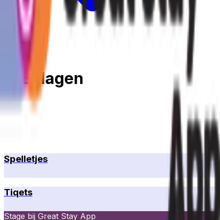
Terug
5. Bijlagen
Spelletjes
Tiqets
Stage bij Great Stay App